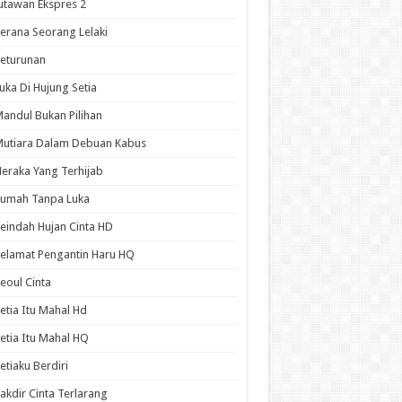
utawan Ekspres 2
erana Seorang Lelaki
eturunan
uka Di Hujung Setia
andul Bukan Pilihan
utiara Dalam Debuan Kabus
eraka Yang Terhijab
Rumah Tanpa Luka
eindah Hujan Cinta HD
elamat Pengantin Haru HQ
eoul Cinta
etia Itu Mahal Hd
etia Itu Mahal HQ
etiaku Berdiri
akdir Cinta Terlarang