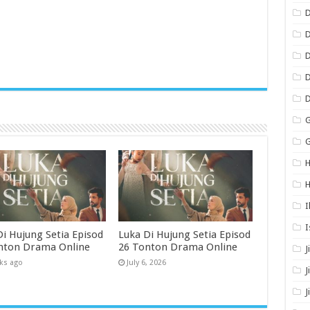
D
D
D
D
G
H
H
I
I
Di Hujung Setia Episod
Luka Di Hujung Setia Episod
nton Drama Online
26 Tonton Drama Online
J
ks ago
July 6, 2026
J
J