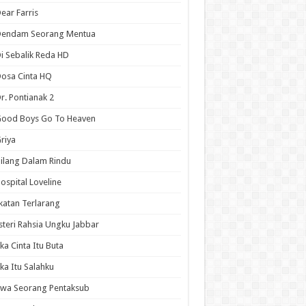
ear Farris
Dendam Seorang Mentua
i Sebalik Reda HD
osa Cinta HQ
r. Pontianak 2
Good Boys Go To Heaven
riya
ilang Dalam Rindu
ospital Loveline
katan Terlarang
steri Rahsia Ungku Jabbar
ika Cinta Itu Buta
ika Itu Salahku
iwa Seorang Pentaksub