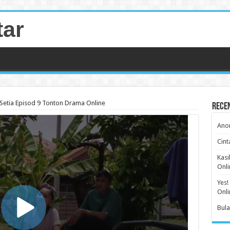
tar
 Setia Episod 9 Tonton Drama Online
Rece
Anom
Cint
Kasi
Onli
Yes!
Onli
Bula