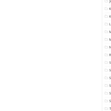
J
K
K
L
M
M
N
S
S
S
S
S
S
T