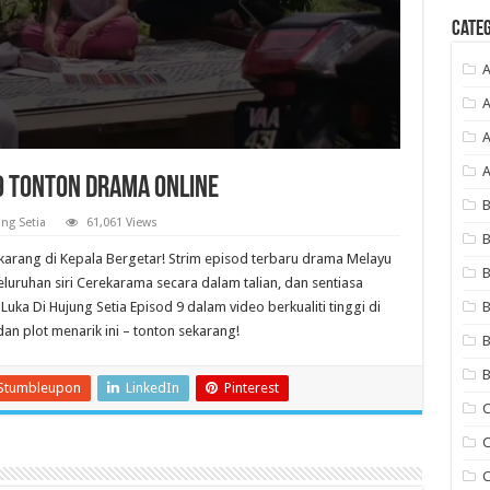
Categ
A
A
A
 9 Tonton Drama Online
B
ng Setia
61,061 Views
B
ekarang di Kepala Bergetar! Strim episod terbaru drama Melayu
B
luruhan siri Cerekarama secara dalam talian, dan sentiasa
Luka Di Hujung Setia Episod 9 dalam video berkualiti tinggi di
B
an plot menarik ini – tonton sekarang!
B
B
Stumbleupon
LinkedIn
Pinterest
C
C