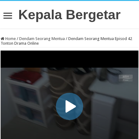
Kepala Bergetar
Home
/
Dendam Seorang Mentua
/
Dendam Seorang Mentua Episod 42
Tonton Drama Online